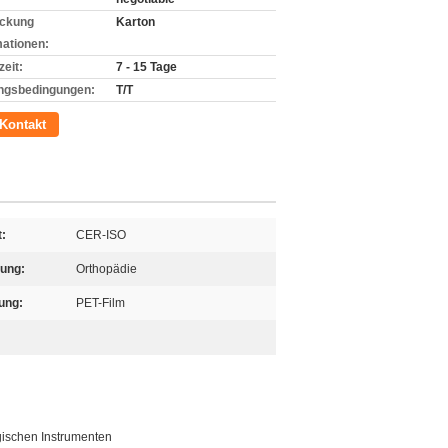
ckung
Karton
mationen:
zeit:
7 - 15 Tage
ngsbedingungen:
T/T
Kontakt
t:
CER-ISO
ung:
Orthopädie
ung:
PET-Film
gischen Instrumenten