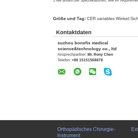
5.We ändert die Spezifikationen, wie Ihr requirem
Größe und Tag:
CER variables Winkel-Sic
Kontaktdaten
suzhou bonefix medical
science&technology co., ltd
Ansprechpartner:
Mr. Rony Chen
Telefon:
+86 15151568878
Orthopädisches Chirurgie-
Ex
Instrument