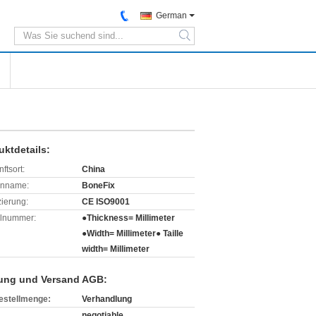
German
search
uktdetails:
ftsort:
China
enname:
BoneFix
izierung:
CE ISO9001
lnummer:
●Thickness= Millimeter
●Width= Millimeter● Taille
width= Millimeter
ung und Versand AGB:
estellmenge:
Verhandlung
negotiable