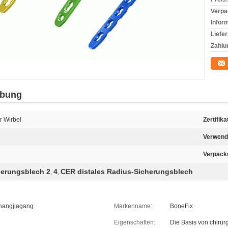
Verpa
Infor
Liefer
Zahlu
ibung
r Wirbel
Zertifika
Verwend
Verpack
herungsblech 2
4
CER distales Radius-Sicherungsblech
,
,
Zhangjiagang
Markenname:
BoneFix
Eigenschaften:
Die Basis von chirur