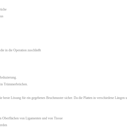
rüche
ius
ie in die Operation zuschließt
 Reduzierung.
d in Trümmerbrüchen.
t die beste Lösung für ein gegebenes Bruchmuster sicher. Da die Platten in verschiedene Länge
ten Oberflächen von Ligamenten und von Tissue
erden