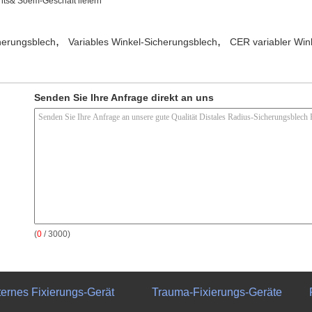
ents& Soem-Geschäft liefern
,
,
herungsblech
Variables Winkel-Sicherungsblech
CER variabler Wink
Senden Sie Ihre Anfrage direkt an uns
(
0
/ 3000)
ternes Fixierungs-Gerät
Trauma-Fixierungs-Geräte