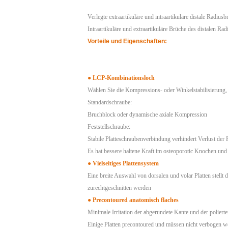
Verlegte extraartikuläre und intraartikuläre distale Radiusb
Intraartikuläre und extraartikuläre Brüche des distalen Rad
Vorteile und Eigenschaften
:
●
LCP-Kombinationsloch
Wählen Sie die Kompressions- oder Winkelstabilisierung, d
Standardschraube:
Bruchblock oder dynamische axiale Kompression
Feststellschraube:
Stabile Platteschraubenverbindung verhindert Verlust der
Es hat bessere haltene Kraft im osteoporotic Knochen un
●
Vielseitiges Plattensystem
Eine breite Auswahl von dorsalen und volar Platten stell
zurechtgeschnitten werden
●
Precontoured anatomisch flaches
Minimale Irritation der abgerundete Kante und der polier
Einige Platten precontoured und müssen nicht verbogen w