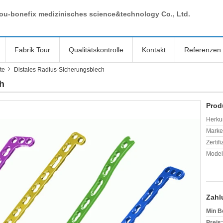
ou-bonefix medizinisches science&technology Co., Ltd.
Fabrik Tour
Qualitätskontrolle
Kontakt
Referenzen
te
Distales Radius-Sicherungsblech
h
Prod
Herkun
Mark
Zertif
Model
Zahl
Min B
Preis: