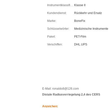
Instrumentklassifikation:
Klasse II
Kundendienst:
Rückkehr und Ersatz
Marke:
BoneFix
Schlüsselwörter:
Medizinische Instrumente
Paket:
PET-Film
Verschiffen:
DHL.UPS
E-Mail: ronaldo8@126.com
Distale Radiusverriegelung 2,4 des CERS
Anzeichen: