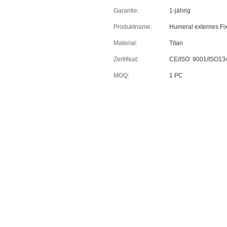
Garantie:
1-jährig
Produktname:
Humeral externes Fi
Material:
Titan
Zertifikat:
CE/ISO: 9001/ISO13
MOQ:
1 PC