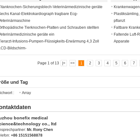
Titanknochen-Sicherungsblech-Veterinärmedizinische geräte
Krankenwagen-F
Sechs Kanal-Elektrokardiograph tragbare Ecg-
Plastiksämling,
Veterinärmaschine
pflanzt
Orthopädische Tierknochen-Platten und Schrauben stellten
Faltbare Krank
Veterinärmedizinische geräte ein
Faltende Luft-
Tierarzt-Infusions-Pumpen-Flüssigkeits-Erwärmung 4,3 Zoll
Apparate
LCD-Bildschirm-
Page 1 of 13
|<
<<
1
2
3
4
5
6
7
röße und Tag
ichwort :
Array
ontaktdaten
uzhou bonefix medical
cience&technology co., ltd
nsprechpartner:
Mr. Rony Chen
elefon:
+86 15151568878