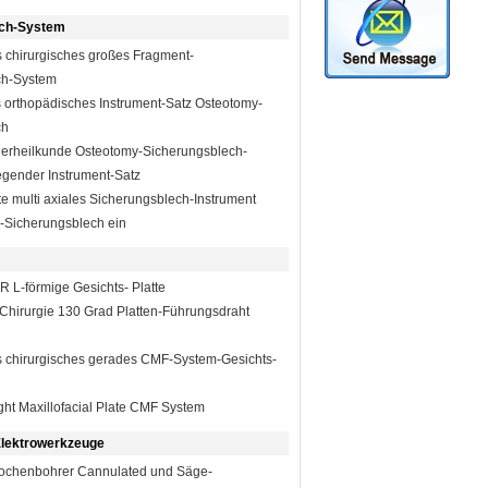
ech-System
 chirurgisches großes Fragment-
ch-System
orthopädisches Instrument-Satz Osteotomy-
ch
erheilkunde Osteotomy-Sicherungsblech-
gender Instrument-Satz
te multi axiales Sicherungsblech-Instrument
s-Sicherungsblech ein
R L-förmige Gesichts- Platte
Chirurgie 130 Grad Platten-Führungsdraht
 chirurgisches gerades CMF-System-Gesichts-
aight Maxillofacial Plate CMF System
Elektrowerkzeuge
nochenbohrer Cannulated und Säge-