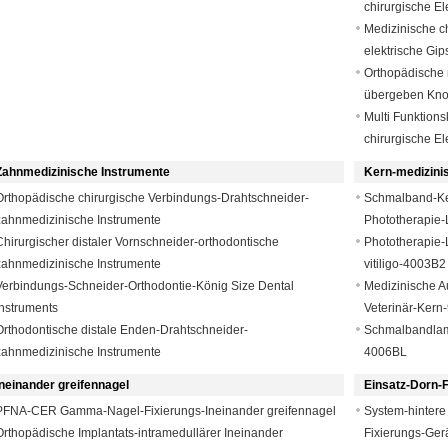
chirurgische E
Medizinische c
elektrische Gip
Orthopädische 
übergeben Kno
Multi Funktion
chirurgische E
Zahnmedizinische Instrumente
Kern-medizini
Orthopädische chirurgische Verbindungs-Drahtschneider-
Schmalband-Ke
zahnmedizinische Instrumente
Phototherapie-L
Chirurgischer distaler Vornschneider-orthodontische
Phototherapie
zahnmedizinische Instrumente
vitiligo-4003B
Verbindungs-Schneider-Orthodontie-König Size Dental
Medizinische A
Instruments
Veterinär-Kern
Orthodontische distale Enden-Drahtschneider-
Schmalbandlam
zahnmedizinische Instrumente
4006BL
Ineinander greifennagel
Einsatz-Dorn-F
PFNA-CER Gamma-Nagel-Fixierungs-Ineinander greifennagel
System-hintere
Orthopädische Implantats-intramedullärer Ineinander
Fixierungs-Gerä