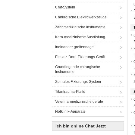
Cmf-System
Chirurgische Elektrowerkzeuge
Zahnmedizinische Instrumente
Kern-medizinische Ausrüstung
Ineinander greifennagel
Einsatz-Dorn-Fixierungs-Gerät
Grundlegende chirurgische
Instrumente
Spinales Fixierungs-System
Titantrauma-Platte
Veterinärmedizinische geräte
Notklinik-Apparate
Ich bin online Chat Jetzt