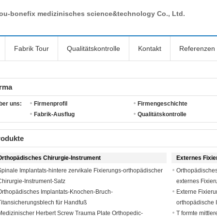
ou-bonefix medizinisches science&technology Co., Ltd.
Fabrik Tour
Qualitätskontrolle
Kontakt
Referenzen
irma
ber uns:
Firmenprofil
Firmengeschichte
Fabrik-Ausflug
Qualitätskontrolle
rodukte
Orthopädisches Chirurgie-Instrument
Externes Fixi
Spinale Implantats-hintere zervikale Fixierungs-orthopädischer
Orthopädisches
Chirurgie-Instrument-Satz
externes Fixie
Orthopädisches Implantats-Knochen-Bruch-
Externe Fixieru
Titansicherungsblech für Handfuß
orthopädische 
Medizinischer Herbert Screw Trauma Plate Orthopedic-
T formte mittle