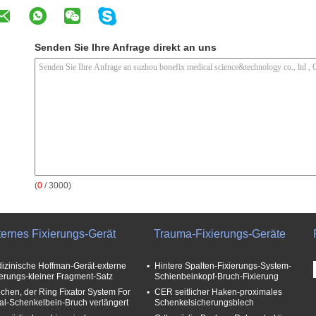
Senden Sie Ihre Anfrage direkt an uns
(
0
/ 3000)
ternes Fixierungs-Gerät
Trauma-Fixierungs-Geräte
izinische Hoffman-Gerät-externe
Hintere Spalten-Fixierungs-System-
ierungs-kleiner Fragment-Satz
Schienbeinkopf-Bruch-Fixierung
chen, der Ring Fixator System For
CER seitlicher Haken-proximales
ial-Schenkelbein-Bruch verlängert
Schenkelsicherungsblech