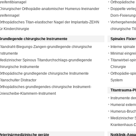
greifentibianagel
Orthopädische 
Chirurgischer Orthopädie-anatomischer Humerus-Ineinander
Doppelte verle
greifennagel
Dorn-Fixierung
Orthopädisches Titan-elastischer Nagel der Implantats-ZEHN
Vorhergehende
für Kinderchirurgie
chirurgische T
Grundlegende chirurgische Instrumente
Spinales Fixi
Titandraht-Biegungs-Zangen-grundlegende chirurgische
Interne spinale
Instrumente
Minimal eingre
Medizinischer Spinous Titandurchschlags-grundlegende
Titanwirbel-spi
chirurgische Instrumente
Chirurgie
Orthopädische grundlegende chirurgische Instrumente
Orthopädie-spi
Titanschulter Distractor
System
Orthopädisches grundlegendes chirurgische Instrument-
Titantrauma-Pl
Kniescheibe-Klammern-Instrument
Instrumente der
Humeral extern
Humerus-Bruch-
Medizinischer 
Krankenhaus-
Veterinärmedizinische geräte
Notklinik-Appa