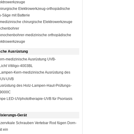
lektrowerkzeuge
hirurgische Elektrowerkzeug-orthopädische
s-Säge mit Batterie
medizinische chirurgische Elektrowerkzeuge
chenbohrer
sknochenbohrer-medizinische orthopädische
lektrowerkzeuge
sche Ausrüstung
rn-medizinische Ausrüstung UVB-
icht Vitiligo-4003BL
-Lampen-Kern-medizinische Ausrüstung des
2 UV-UVB
usrüstung des Holz-Lampen-Haut-Prüfungs-
-9000C
pe LED-UVphototherapie-UVB für Psoriasis
ixierungs-Gerät
 zervikale Schrauben Vertebar Rod fügen Dorn-
t ein