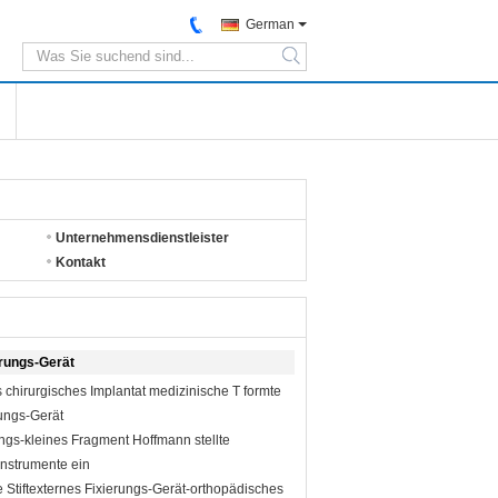
German
search
Unternehmensdienstleister
Kontakt
erungs-Gerät
 chirurgisches Implantat medizinische T formte
rungs-Gerät
ngs-kleines Fragment Hoffmann stellte
Instrumente ein
re Stiftexternes Fixierungs-Gerät-orthopädisches