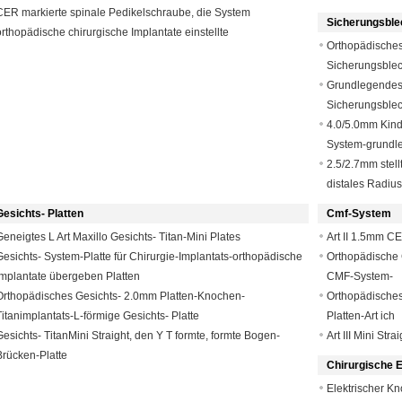
CER markierte spinale Pedikelschraube, die System
Sicherungsbl
orthopädische chirurgische Implantate einstellte
Orthopädisches
Sicherungsble
Grundlegendes 
Sicherungsble
4.0/5.0mm Kind
System-grundle
2.5/2.7mm stell
distales Radiu
Gesichts- Platten
Cmf-System
Geneigtes L Art Maxillo Gesichts- Titan-Mini Plates
Art II 1.5mm CE
Gesichts- System-Platte für Chirurgie-Implantats-orthopädische
Orthopädische 
Implantate übergeben Platten
CMF-System-
Orthopädisches Gesichts- 2.0mm Platten-Knochen-
Orthopädisches
Titanimplantats-L-förmige Gesichts- Platte
Platten-Art ich
Gesichts- TitanMini Straight, den Y T formte, formte Bogen-
Art III Mini Str
Brücken-Platte
Chirurgische 
Elektrischer K