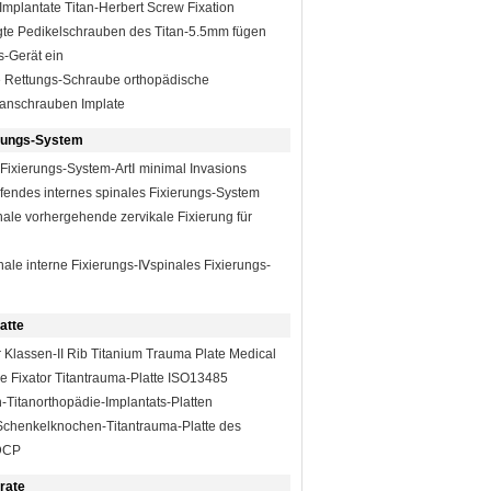
Implantate Titan-Herbert Screw Fixation
gte Pedikelschrauben des Titan-5.5mm fügen
s-Gerät ein
 Rettungs-Schraube orthopädische
itanschrauben Implate
erungs-System
 Fixierungs-System-ArtⅠ minimal Invasions
ifendes internes spinales Fixierungs-System
nale vorhergehende zervikale Fixierung für
nale interne Fixierungs-Ⅳspinales Fixierungs-
atte
 Klassen-II Rib Titanium Trauma Plate Medical
e Fixator Titantrauma-Platte ISO13485
Titanorthopädie-Implantats-Platten
Schenkelknochen-Titantrauma-Platte des
DCP
rate