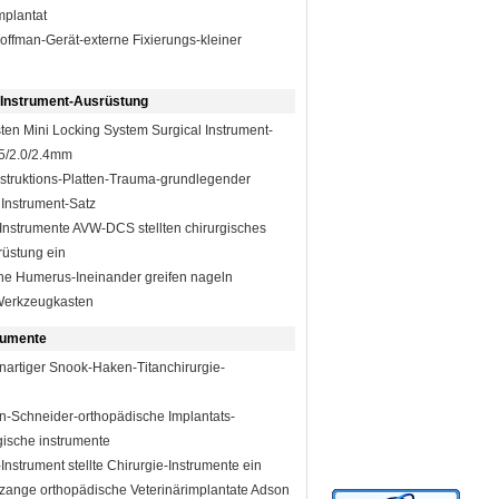
mplantat
offman-Gerät-externe Fixierungs-kleiner
 Instrument-Ausrüstung
en Mini Locking System Surgical Instrument-
5/2.0/2.4mm
truktions-Platten-Trauma-grundlegender
 Instrument-Satz
Instrumente AVW-DCS stellten chirurgisches
rüstung ein
e Humerus-Ineinander greifen nageln
Werkzeugkasten
rumente
nartiger Snook-Haken-Titanchirurgie-
n-Schneider-orthopädische Implantats-
gische instrumente
-Instrument stellte Chirurgie-Instrumente ein
zange orthopädische Veterinärimplantate Adson