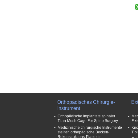
Orthopädisches Chirurgie-
Ex
Instrument
Orthopädische Implantate spinaler
Med
Titan-Mesh Cage For Spine Surgery
Fix
Medizinische chirurgische Instrumente
Kno
stellten orthopädische Becken-
Tib
Rekonstruktions-Platte ein