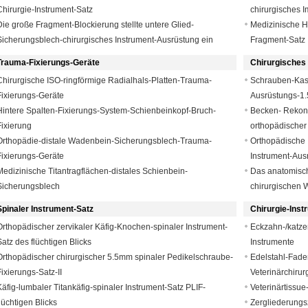
Chirurgie-Instrument-Satz
chirurgisches I
Die große Fragment-Blockierung stellte untere Glied-
Medizinische H
Sicherungsblech-chirurgisches Instrument-Ausrüstung ein
Fragment-Satz
Trauma-Fixierungs-Geräte
Chirurgisches
Chirurgische ISO-ringförmige Radialhals-Platten-Trauma-
Schrauben-Kast
Fixierungs-Geräte
Ausrüstungs-1.
Hintere Spalten-Fixierungs-System-Schienbeinkopf-Bruch-
Becken- Rekons
Fixierung
orthopädischer
Orthopädie-distale Wadenbein-Sicherungsblech-Trauma-
Orthopädische 
Fixierungs-Geräte
Instrument-Aus
Medizinische Titantragflächen-distales Schienbein-
Das anatomisch
Sicherungsblech
chirurgischen 
Spinaler Instrument-Satz
Chirurgie-Inst
Orthopädischer zervikaler Käfig-Knochen-spinaler Instrument-
Eckzahn-/katze
Satz des flüchtigen Blicks
Instrumente
Orthopädischer chirurgischer 5.5mm spinaler Pedikelschraube-
Edelstahl-Fade
Fixierungs-Satz-II
Veterinärchirur
Käfig-lumbaler Titankäfig-spinaler Instrument-Satz PLIF-
Veterinärtissue
flüchtigen Blicks
Zergliederungs