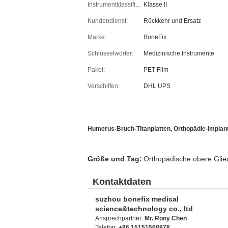
Instrumentklassifikation:
Klasse II
Kundendienst:
Rückkehr und Ersatz
Marke:
BoneFix
Schlüsselwörter:
Medizinische Instrumente
Paket:
PET-Film
Verschiffen:
DHL.UPS
Humerus-Bruch-Titanplatten, Orthopädie-Implant
Größe und Tag:
Orthopädische obere Glie
Kontaktdaten
suzhou bonefix medical
science&technology co., ltd
Ansprechpartner:
Mr. Rony Chen
Telefon:
+86 15151568878