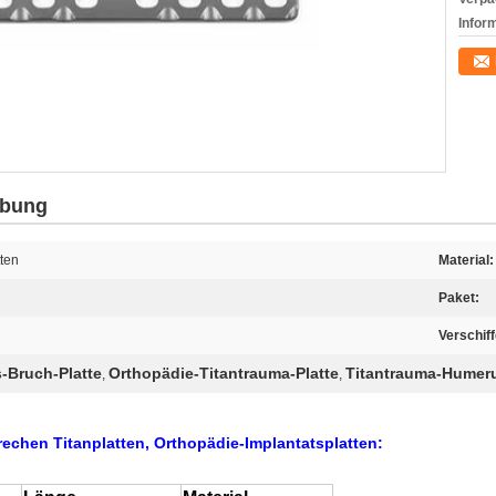
Infor
ibung
tten
Material:
Paket:
Verschiff
-Bruch-Platte
Orthopädie-Titantrauma-Platte
Titantrauma-Humeru
,
,
rechen Titanplatten, Orthopädie-Implantatsplatten
: