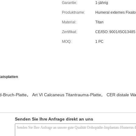
Garantie:
1-jährig
Produktname:
Humeral externes Fixato
Material:
Titan
Zertifikat:
CE/ISO: 9001/ISO13485
MOQ:
1 PC
atsplatten
,
,
d-Bruch-Platte
Art VI Calcaneus Titantrauma-Platte
CER distale Wa
Senden Sie Ihre Anfrage direkt an uns