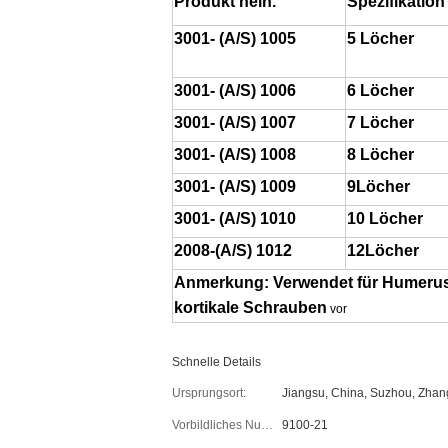
Produkt nein.
Spezifikation
3001- (A/S) 1005
5 Löcher
3001- (A/S) 1006
6 Löcher
3001- (A/S) 1007
7 Löcher
3001- (A/S) 1008
8 Löcher
3001- (A/S) 1009
9Löcher
3001- (A/S) 1010
10 Löcher
2008-(A/S) 1012
12Löcher
Anmerkung: Verwendet für Humerusb
kortikale Schrauben
vor
Schnelle Details
Ursprungsort:
Jiangsu, China, Suzhou, Zhan
Vorbildliches Number:
9100-21