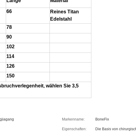
Länge
Material
66
Reines Titan
Edelstahl
78
90
102
114
126
150
ruchverlegenheit, wählen Sie 3,5
gjiagang
Markenname:
BoneFix
Eigenschaften:
Die Basis von chirurgis