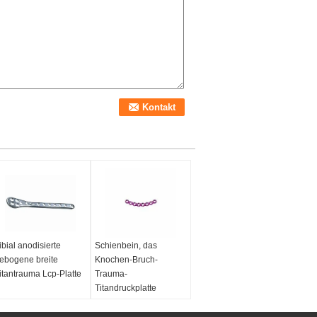
ibial anodisierte
Schienbein, das
ebogene breite
Knochen-Bruch-
itantrauma Lcp-Platte
Trauma-
Titandruckplatte
zuschließt