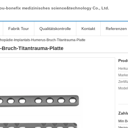
ou-bonefix medizinisches science&technology Co., Ltd.
Fabrik Tour
Qualitätskontrolle
Kontakt
Referenzen
thopädie-Implantats-Humerus-Bruch-Titantrauma-Platte
-Bruch-Titantrauma-Platte
Prod
Herkun
Mark
Zertif
Model
Zahl
Min B
Verpa