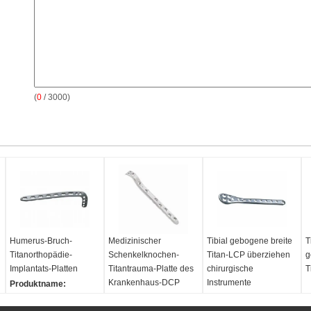
(
0
/ 3000)
Humerus-Bruch-
Medizinischer
Tibial gebogene breite
T
Titanorthopädie-
Schenkelknochen-
Titan-LCP überziehen
g
Implantats-Platten
Titantrauma-Platte des
chirurgische
T
Krankenhaus-DCP
Instrumente
Produktname:
Orthopädie-
Produktname: