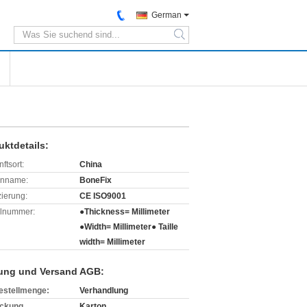
German
search
uktdetails:
ftsort:
China
enname:
BoneFix
izierung:
CE ISO9001
lnummer:
●Thickness= Millimeter
●Width= Millimeter● Taille
width= Millimeter
ung und Versand AGB:
estellmenge:
Verhandlung
ckung
Karton