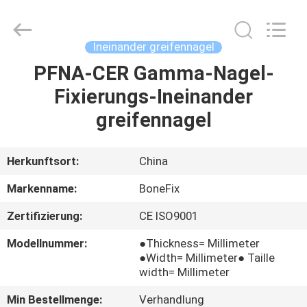
Fixierung
Supplier.
Copyright
©
2021
Ineinander greifennagel
-
2025
suzhou
PFNA-CER Gamma-Nagel-
HAUS
bonefix
medical
Fixierungs-Ineinander
science&technology
co.,
ltd.
PRODUKTE
greifennagel
All
Rights
Reserved.
Developed
by
ÜBER
Herkunftsort:
China
ECER
UNS
Markenname:
BoneFix
Zertifizierung:
CE ISO9001
FABRIK-
Modellnummer:
●Thickness= Millimeter
AUSFLUG
●Width= Millimeter● Taille
width= Millimeter
QUALITÄTSKONTROLLE
Min Bestellmenge:
Verhandlung