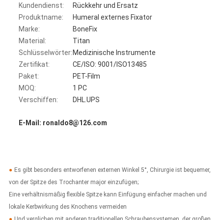
Kundendienst:
Rückkehr und Ersatz
Produktname:
Humeral externes Fixator
Marke:
BoneFix
Material:
Titan
Schlüsselwörter:
Medizinische Instrumente
Zertifikat:
CE/ISO: 9001/ISO13485
Paket:
PET-Film
MOQ:
1 PC
Verschiffen:
DHL.UPS
E-Mail: ronaldo8@126.com
●
Es gibt besonders entworfenen externen Winkel 5°, Chirurgie ist bequemer,
von der Spitze des Trochanter major einzufügen;
Eine verhältnismäßig flexible Spitze kann Einfügung einfacher machen und
lokale Kerbwirkung des Knochens vermeiden
●
Und verglichen mit anderen traditionellen Schraubensystemen, der großen