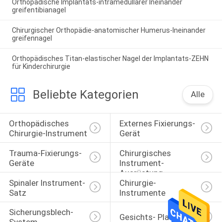
Orthopädische Implantats-intramedullärer Ineinander
greifentibianagel
Chirurgischer Orthopädie-anatomischer Humerus-Ineinander
greifennagel
Orthopädisches Titan-elastischer Nagel der Implantats-ZEHN
für Kinderchirurgie
Beliebte Kategorien
Alle
Orthopädisches 
Externes Fixierungs-
Chirurgie-Instrument
Gerät
Trauma-Fixierungs-
Chirurgisches 
Geräte
Instrument-
Ausrüstung
Spinaler Instrument-
Chirurgie-
Satz
Instrumente
Sicherungsblech-
Gesichts- Platten