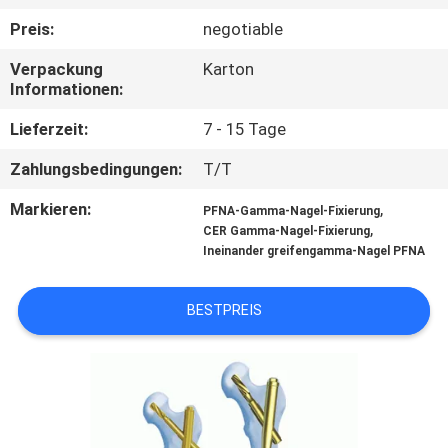
Preis:
negotiable
TRETEN
Verpackung
Karton
SIE
Informationen:
MIT
Lieferzeit:
7 - 15 Tage
UNS
Zahlungsbedingungen:
T/T
IN
VERBINDUNG
Markieren:
,
PFNA-Gamma-Nagel-Fixierung
,
CER Gamma-Nagel-Fixierung
Ineinander greifengamma-Nagel PFNA
FORDERN
SIE
BESTPREIS
EIN
ZITAT
SITEMAP