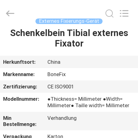
Bruch
Fournisseur.
Copyright
©
2021
Externes Fixierungs-Gerät
-
2025
suzhou
Schenkelbein Tibial externes
HAUS
bonefix
medical
Fixator
science&technology
co.,
ltd.
PRODUKTE
All
Rights
Reserved.
Herkunftsort:
China
Developed
by
ÜBER
ECER
Markenname:
BoneFix
UNS
Zertifizierung:
CE ISO9001
Modellnummer:
●Thickness= Millimeter ●Width=
FABRIK-
Millimeter● Taille width= Millimeter
AUSFLUG
Min
Verhandlung
Bestellmenge:
QUALITÄTSKONTROLLE
Verpackung
Karton