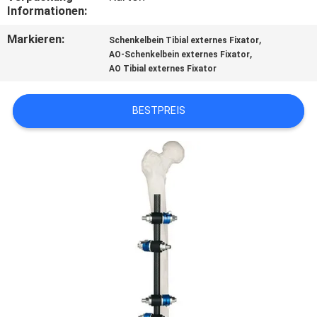
Informationen:
TRETEN
Markieren:
,
Schenkelbein Tibial externes Fixator
SIE
,
AO-Schenkelbein externes Fixator
AO Tibial externes Fixator
MIT
UNS
BESTPREIS
IN
VERBINDUNG
FORDERN
SIE
EIN
ZITAT
SITEMAP