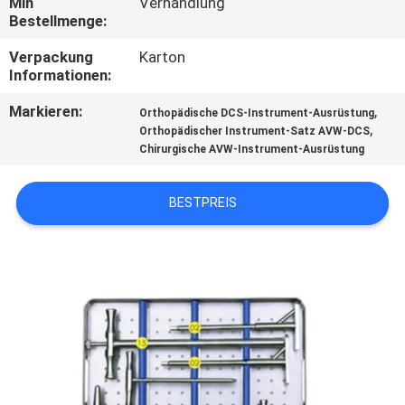
Min
Verhandlung
Bestellmenge:
TRETEN
Verpackung
Karton
SIE
Informationen:
MIT
Markieren:
,
Orthopädische DCS-Instrument-Ausrüstung
UNS
,
Orthopädischer Instrument-Satz AVW-DCS
Chirurgische AVW-Instrument-Ausrüstung
IN
VERBINDUNG
BESTPREIS
FORDERN
SIE
EIN
ZITAT
SITEMAP