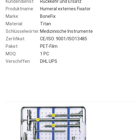
Kundendienst:
Rückkehr und Ersatz
Produktname:
Humeral externes Fixator
Marke:
BoneFix
Material:
Titan
Schlüsselwörter:
Medizinische Instrumente
Zertifikat:
CE/ISO: 9001/ISO13485
Paket:
PET-Film
MOQ:
1 PC
Verschiffen:
DHL.UPS