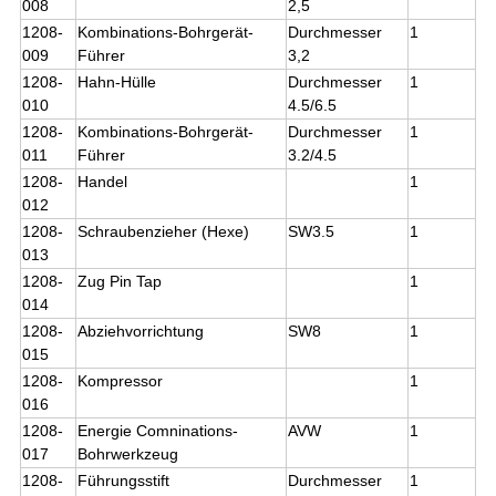
008
2,5
1208-
Kombinations-Bohrgerät-
Durchmesser
1
009
Führer
3,2
1208-
Hahn-Hülle
Durchmesser
1
010
4.5/6.5
1208-
Kombinations-Bohrgerät-
Durchmesser
1
011
Führer
3.2/4.5
1208-
Handel
1
012
1208-
Schraubenzieher (Hexe)
SW3.5
1
013
1208-
Zug Pin Tap
1
014
1208-
Abziehvorrichtung
SW8
1
015
1208-
Kompressor
1
016
1208-
Energie Comninations-
AVW
1
017
Bohrwerkzeug
1208-
Führungsstift
Durchmesser
1