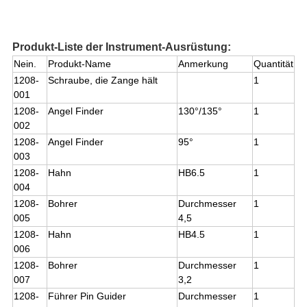
Produkt-Liste der Instrument-Ausrüstung:
Nein.
Produkt-Name
Anmerkung
Quantität
1208-
Schraube, die Zange hält
1
001
1208-
Angel Finder
130°/135°
1
002
1208-
Angel Finder
95°
1
003
1208-
Hahn
HB6.5
1
004
1208-
Bohrer
Durchmesser
1
005
4,5
1208-
Hahn
HB4.5
1
006
1208-
Bohrer
Durchmesser
1
007
3,2
1208-
Führer Pin Guider
Durchmesser
1