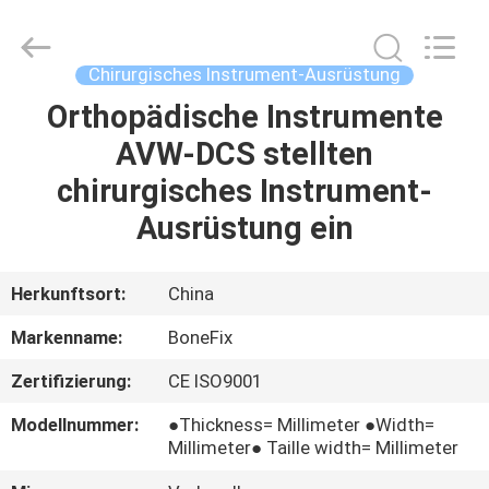
Instrument-
Ausrüstung
Supplier.
Copyright
©
Chirurgisches Instrument-Ausrüstung
2021
-
2025
Orthopädische Instrumente
HAUS
suzhou
bonefix
AVW-DCS stellten
medical
science&technology
co.,
PRODUKTE
chirurgisches Instrument-
ltd.
All
Rights
Ausrüstung ein
Reserved.
Developed
ÜBER
by
ECER
UNS
Herkunftsort:
China
Markenname:
BoneFix
FABRIK-
Zertifizierung:
CE ISO9001
AUSFLUG
Modellnummer:
●Thickness= Millimeter ●Width=
Millimeter● Taille width= Millimeter
QUALITÄTSKONTROLLE