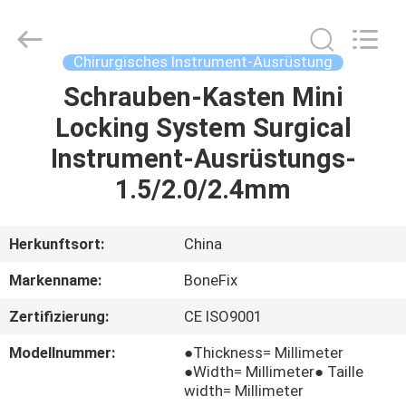
Fixierungs-
Ausrüstung
Supplier.
Copyright
©
Chirurgisches Instrument-Ausrüstung
2021
-
2025
Schrauben-Kasten Mini
HAUS
suzhou
bonefix
Locking System Surgical
medical
science&technology
co.,
PRODUKTE
Instrument-Ausrüstungs-
ltd.
All
Rights
1.5/2.0/2.4mm
Reserved.
Developed
ÜBER
by
ECER
UNS
Herkunftsort:
China
Markenname:
BoneFix
FABRIK-
Zertifizierung:
CE ISO9001
AUSFLUG
Modellnummer:
●Thickness= Millimeter
●Width= Millimeter● Taille
QUALITÄTSKONTROLLE
width= Millimeter