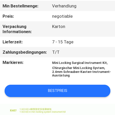
Min Bestellmenge:
Verhandlung
TRETEN
Preis:
negotiable
SIE
Verpackung
Karton
MIT
Informationen:
UNS
Lieferzeit:
7 - 15 Tage
IN
Zahlungsbedingungen:
T/T
VERBINDUNG
Markieren:
,
Mini Locking Surgical Instrument Kit
,
Chirurgischer Mini Locking System
FORDERN
2.4mm Schrauben-Kasten-Instrument-
Ausrüstung
SIE
EIN
BESTPREIS
ZITAT
SITEMAP