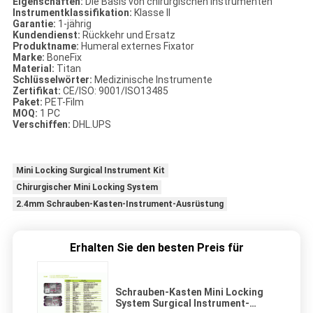
Eigenschaften:
Die Basis von chirurgischen Instrumenten
Instrumentklassifikation:
Klasse II
Garantie:
1-jährig
Kundendienst:
Rückkehr und Ersatz
Produktname:
Humeral externes Fixator
Marke:
BoneFix
Material:
Titan
Schlüsselwörter:
Medizinische Instrumente
Zertifikat:
CE/ISO: 9001/ISO13485
Paket:
PET-Film
MOQ:
1 PC
Verschiffen:
DHL.UPS
Mini Locking Surgical Instrument Kit
Chirurgischer Mini Locking System
2.4mm Schrauben-Kasten-Instrument-Ausrüstung
Erhalten Sie den besten Preis für
Schrauben-Kasten Mini Locking
System Surgical Instrument-