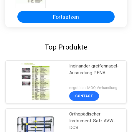
Ausrüstungs-1.5/2.0/2.4mm
Fortsetzen
Top Produkte
Ineinander greifennagel-
Ausrüstung PFNA
negotiable MOQ:Verhandlung
CONTACT
Orthopädischer
Instrument-Satz AVW-
DCS