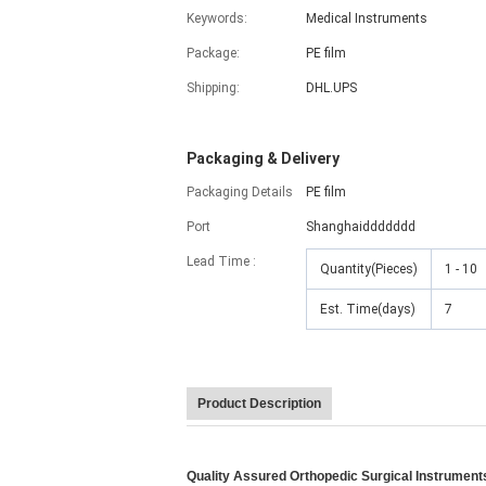
Keywords:
Medical Instruments
Package:
PE film
Shipping:
DHL.UPS
Packaging & Delivery
Packaging Details
PE film
Port
Shanghaiddddddd
Lead Time :
Quantity(Pieces)
1 - 10
Est. Time(days)
7
Product Description
Quality Assured Orthopedic Surgical Instruments 