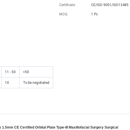
Certificate:
CE/ISO:9001/ISO13485
MOQ:
1 Pc
11 - 50
>50
10
To be negotiated
1.5mm CE Certified Orbital Plate Type-III Maxillofacial Surgery Surgical