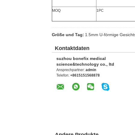
MOQ
1PC
Größe und Tag:
1.5mm U-förmige Gesichts
Kontaktdaten
suzhou bonefix medical
science&technology co., ltd
Ansprechpartner:
admin
Telefon:
+8615151568878
Andere Produkte