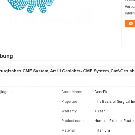
Verpa
Infor
ibung
irurgisches CMF System
Art III Gesichts- CMF System
Cmf-Gesich
,
,
jiagang
Brand Name:
BoneFix
Properties:
The Basis of Surgical I
Warranty:
1 Year
Product name:
Humeral External Fixator
Material:
Titanium