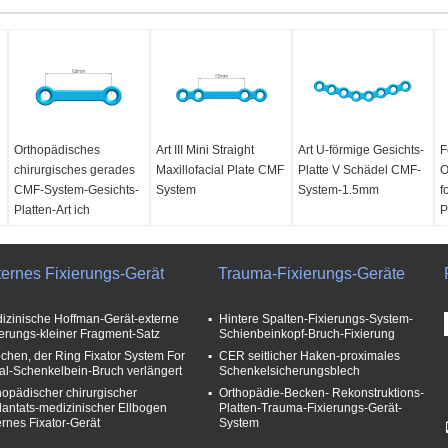
Orthopädisches
Art III Mini Straight
Art U-förmige Gesichts-
F
chirurgisches gerades
Maxillofacial Plate CMF
Platte V Schädel CMF-
O
CMF-System-Gesichts-
System
System-1.5mm
f
Platten-Art ich
P
ternes Fixierungs-Gerät
Trauma-Fixierungs-Geräte
izinische Hoffman-Gerät-externe
Hintere Spalten-Fixierungs-System-
ierungs-kleiner Fragment-Satz
Schienbeinkopf-Bruch-Fixierung
chen, der Ring Fixator System For
CER seitlicher Haken-proximales
ial-Schenkelbein-Bruch verlängert
Schenkelsicherungsblech
hopädischer chirurgischer
Orthopädie-Becken- Rekonstruktions-
lantats-medizinischer Ellbogen
Platten-Trauma-Fixierungs-Gerät-
ernes Fixator-Gerät
System