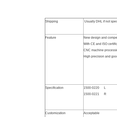
Shipping
Usually DHL if not spe
Feature
New design and competi
With CE and ISO certifi
CNC machine processi
High precision and goo
Specification
1500-0220 L
1500-0221 R
Customization
Acceptable