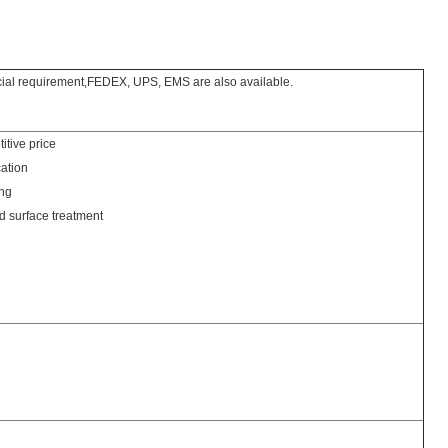
cial requirement,FEDEX, UPS, EMS are also available.
tive price
cation
ng
d surface treatment