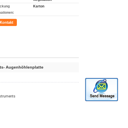
ckung
Karton
mationen:
Kontakt
ts- Augenhöhlenplatte
nstruments