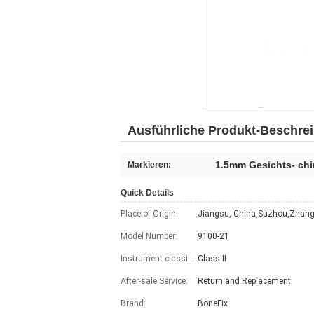
Ausführliche Produkt-Beschre
1.5mm Gesichts- ch
Markieren:
Quick Details
Place of Origin:
Jiangsu, China,Suzhou,Zhang
Model Number:
9100-21
Instrument classification:
Class II
After-sale Service:
Return and Replacement
Brand:
BoneFix