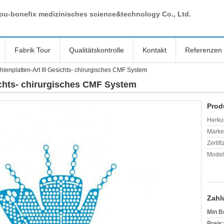
ou-bonefix medizinisches science&technology Co., Ltd.
Fabrik Tour
Qualitätskontrolle
Kontakt
Referenzen
lenplatten-Art III Gesichts- chirurgisches CMF System
ichts- chirurgisches CMF System
Prod
Herkun
Mark
Zertif
Model
Zahl
Min B
Preis: