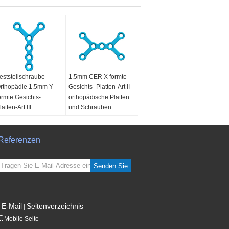
eststellschraube-
1.5mm CER X formte
rthopädie 1.5mm Y
Gesichts- Platten-Art II
ormte Gesichts-
orthopädische Platten
latten-Art III
und Schrauben
Referenzen
Senden Sie
E-Mail
Seitenverzeichnis
|
Mobile Seite