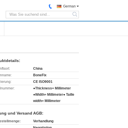
German
search
uktdetails:
ftsort:
China
enname:
BoneFix
izierung:
CE ISO9001
lnummer:
●Thickness= Millimeter
●Width= Millimeter● Taille
width= Millimeter
ung und Versand AGB:
estellmenge:
Verhandlung
Negotiation