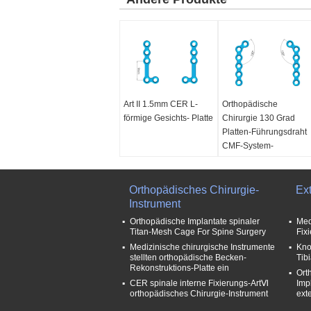
Art II 1.5mm CER L-
Orthopädische
förmige Gesichts- Platte
Chirurgie 130 Grad
Platten-Führungsdraht
CMF-System-
Orthopädisches Chirurgie-
Ex
Instrument
Orthopädische Implantate spinaler
Med
Titan-Mesh Cage For Spine Surgery
Fix
Medizinische chirurgische Instrumente
Kno
stellten orthopädische Becken-
Tib
Rekonstruktions-Platte ein
Ort
CER spinale interne Fixierungs-ArtⅥ
Imp
orthopädisches Chirurgie-Instrument
ext