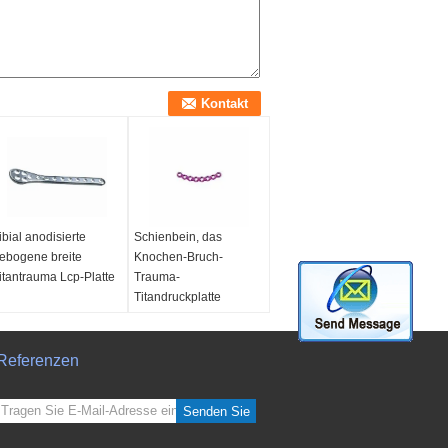
ibial anodisierte
Schienbein, das
ebogene breite
Knochen-Bruch-
itantrauma Lcp-Platte
Trauma-
Titandruckplatte
zuschließt
Referenzen
Senden Sie