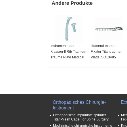
Andere Produkte
Instrumente der
Humeral externe
Klassen-II Rib Titanium
Fixator Titantrauma-
Trauma Plate Medical
Platte ISO13485
Orthopädisches Chirurgie-
Ex
Instrument
Orthopädische Implantate spinaler
Med
Titan-Mesh Cage For Spine Surgery
Fix
Medizinische chirurgische Instrumente
Kno