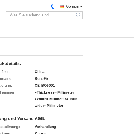
German
search
uktdetails:
ftsort:
China
enname:
BoneFix
izierung:
CE ISO9001
lnummer:
●Thickness= Millimeter
●Width= Millimeter● Taille
width= Millimeter
ung und Versand AGB:
estellmenge:
Verhandlung
ckung
Karton