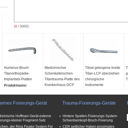
(
0
/ 3000)
Humerus-Bruch-
Medizinischer
Tibial gebogene breite
T
Titanorthopädie-
Schenkelknochen-
Titan-LCP überziehen
g
Implantats-Platten
Titantrauma-Platte des
chirurgische
T
Krankenhaus-DCP
Instrumente
Produktname:
Orthopädie-
Produktname:
Implantatsplatten
Orthopädie-
ternes Fixierungs-Gerät
Material:
Titan
Implantatsplatten
Trauma-Fixierungs-Geräte
Schlüsselwörter:
Material:
Titan
Medizinische
Schlüsselwörter:
izinische Hoffman-Gerät-externe
Hintere Spalten-Fixierungs-System-
Instrumente
Medizinische
ierungs-kleiner Fragment-Satz
Schienbeinkopf-Bruch-Fixierung
Paket:
PET-Film
Instrumente
chen, der Ring Fixator System For
CER seitlicher Haken-proximales