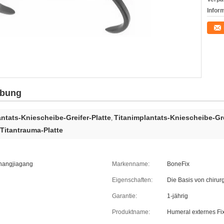
Infor
ibung
ntats-Kniescheibe-Greifer-Platte
Titanimplantats-Kniescheibe-Gre
,
Titantrauma-Platte
Zhangjiagang
Markenname:
BoneFix
Eigenschaften:
Die Basis von chirur
Garantie:
1-jährig
Produktname:
Humeral externes Fi