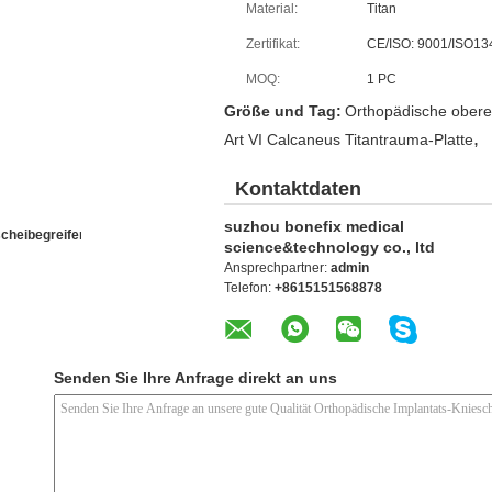
Material:
Titan
Zertifikat:
CE/ISO: 9001/ISO13
MOQ:
1 PC
Größe und Tag:
Orthopädische obere 
,
Art VI Calcaneus Titantrauma-Platte
Kontaktdaten
suzhou bonefix medical
cheibegreifers
science&technology co., ltd
Ansprechpartner:
admin
Telefon:
+8615151568878
Senden Sie Ihre Anfrage direkt an uns