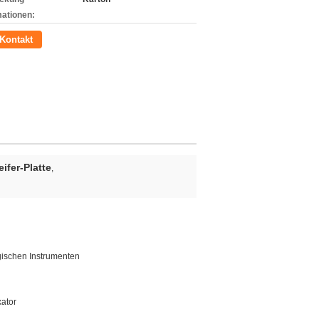
mationen:
Kontakt
ifer-Platte
,
gischen Instrumenten
xator