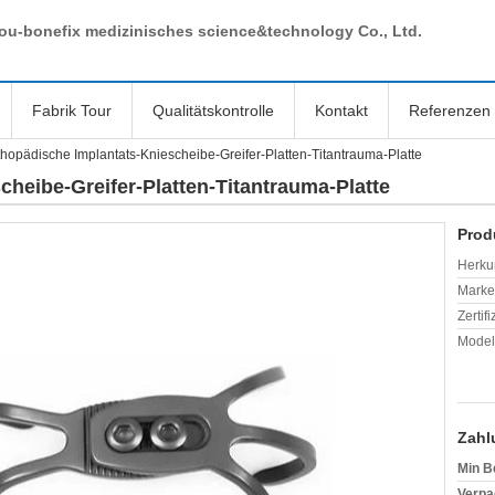
ou-bonefix medizinisches science&technology Co., Ltd.
Fabrik Tour
Qualitätskontrolle
Kontakt
Referenzen
thopädische Implantats-Kniescheibe-Greifer-Platten-Titantrauma-Platte
heibe-Greifer-Platten-Titantrauma-Platte
Prod
Herkun
Mark
Zertif
Model
Zahl
Min B
Verpa