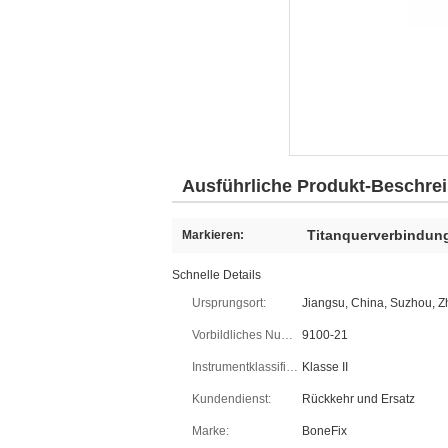
Ausführliche Produkt-Beschre
Titanquerverbindun
Markieren:
Schnelle Details
Ursprungsort:
Jiangsu, China, Suzhou, 
Vorbildliches Number:
9100-21
Instrumentklassifikation:
Klasse II
Kundendienst:
Rückkehr und Ersatz
Marke:
BoneFix