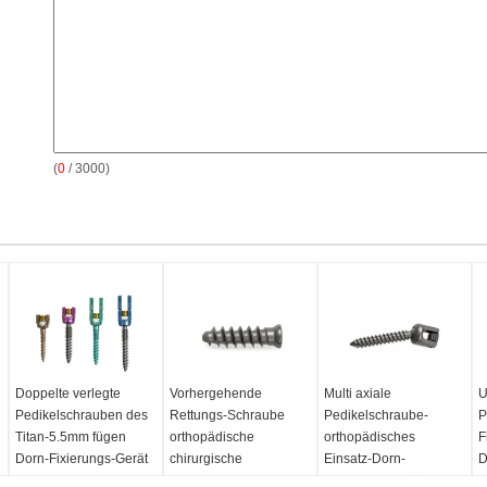
(
0
/ 3000)
Doppelte verlegte
Vorhergehende
Multi axiale
U
Pedikelschrauben des
Rettungs-Schraube
Pedikelschraube-
P
Titan-5.5mm fügen
orthopädische
orthopädisches
F
Dorn-Fixierungs-Gerät
chirurgische
Einsatz-Dorn-
D
ein
Titanschrauben Implate
Fixierungs-Gerät
a