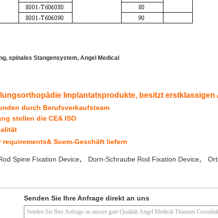
ng, spinales Stangensystem, Angel Medical
ellungsorthopädie Implantatsprodukte, besitzt erstklassigen 
Stunden durch Berufsverkaufsteam
gung stellen die CE& ISO
alität
hr requirements& Soem-Geschäft liefern
,
,
od Spine Fixation Device
Dorn-Schraube Rod Fixation Device
Or
Senden Sie Ihre Anfrage direkt an uns