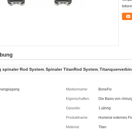
Infor
ibung
g spinaler Rod System
Spinaler TitanRod System
Titanquerverbi
,
,
Zhangjiagang
Markenname:
BoneFix
Eigenschaften:
Die Basis von chirur
Garantie:
1-jährig
Produktname:
Humeral externes Fi
Material:
Titan