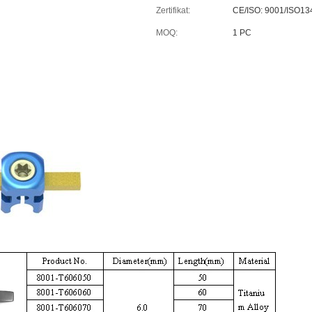
Zertifikat:
CE/ISO: 9001/ISO13
MOQ:
1 PC