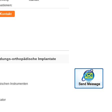
mationen:
Kontakt
ndungs-orthopädische Implantate
gischen Instrumenten
xator