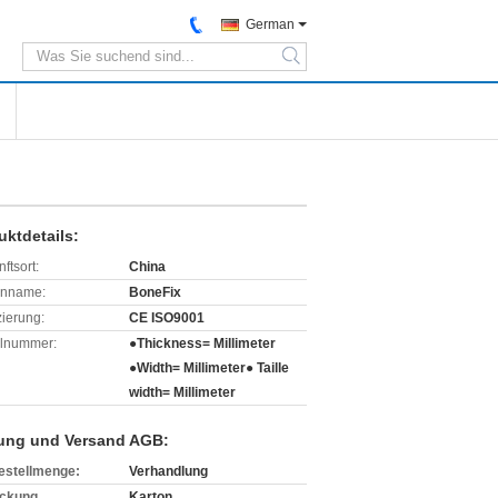
German
search
uktdetails:
ftsort:
China
enname:
BoneFix
izierung:
CE ISO9001
lnummer:
●Thickness= Millimeter
●Width= Millimeter● Taille
width= Millimeter
ung und Versand AGB:
estellmenge:
Verhandlung
ckung
Karton