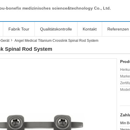
ou-bonefix medizinisches science&technology Co., Ltd.
Fabrik Tour
Qualitätskontrolle
Kontakt
Referenzen
-Gerät
Angel Medical Titanium Crosslink Spinal Rod System
nk Spinal Rod System
Prod
Herkun
Mark
Zertif
Model
Zahl
Min B
Verpa