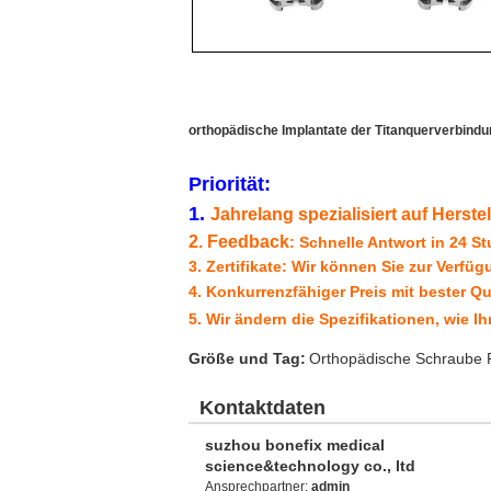
orthopädische Implantate der Titanquerverbindu
Priorität
:
1.
Jahrelang spezialisiert auf Herst
2. Feedback
: Schnelle Antwort in 24 
3. Zertifikate: Wir können Sie zur Verfü
4.
Konkurrenzfähiger Preis mit bester Qu
5.
Wir
ändern die Spezifikationen, wie I
Größe und Tag:
Orthopädische Schraube R
Kontaktdaten
suzhou bonefix medical
science&technology co., ltd
Ansprechpartner:
admin