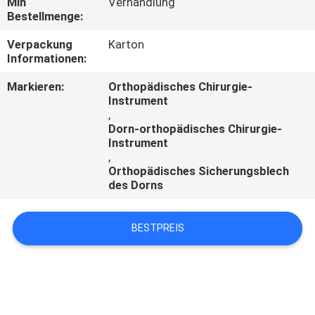
Min
Verhandlung
Bestellmenge:
TRETEN
Verpackung
Karton
SIE
Informationen:
MIT
Markieren:
Orthopädisches Chirurgie-
UNS
Instrument
,
IN
Dorn-orthopädisches Chirurgie-
Instrument
VERBINDUNG
,
Orthopädisches Sicherungsblech
des Dorns
FORDERN
SIE
BESTPREIS
EIN
ZITAT