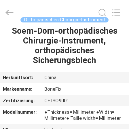
Chirurgie-
Instrument
Fournisseur.
Copyright
©
Orthopädisches Chirurgie-Instrument
2021
-
2023
Soem-Dorn-orthopädisches
HAUS
orthopedicsurgeryinstrument.com.
All
Chirurgie-Instrument,
Rights
Reserved.
PRODUKTE
orthopädisches
Sicherungsblech
ÜBER
UNS
Herkunftsort:
China
Markenname:
BoneFix
FABRIK-
Zertifizierung:
CE ISO9001
AUSFLUG
Modellnummer:
●Thickness= Millimeter ●Width=
Millimeter● Taille width= Millimeter
QUALITÄTSKONTROLLE