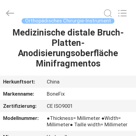
Chirurgie-
Instrument
Fournisseur.
Copyright
©
Orthopädisches Chirurgie-Instrument
2021
-
2022
Medizinische distale Bruch-
HAUS
orthopedicsurgeryinstrument.com.
All
Platten-
Rights
Reserved.
PRODUKTE
Anodisierungsoberfläche
Minifragmentos
ÜBER
UNS
Herkunftsort:
China
Markenname:
BoneFix
FABRIK-
Zertifizierung:
CE ISO9001
AUSFLUG
Modellnummer:
●Thickness= Millimeter ●Width=
Millimeter● Taille width= Millimeter
QUALITÄTSKONTROLLE