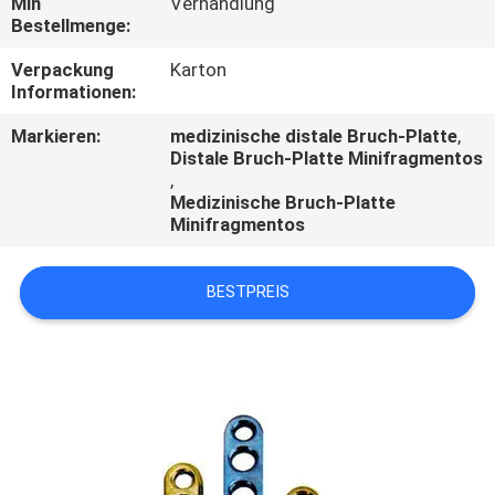
Min
Verhandlung
Bestellmenge:
TRETEN
Verpackung
Karton
SIE
Informationen:
MIT
Markieren:
medizinische distale Bruch-Platte
,
UNS
Distale Bruch-Platte Minifragmentos
,
IN
Medizinische Bruch-Platte
Minifragmentos
VERBINDUNG
BESTPREIS
FORDERN
SIE
EIN
ZITAT