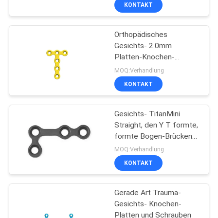
Platten
KONTAKT
TRETEN
Orthopädisches
SIE
29
Gesichts- 2.0mm
MIT
Platten-Knochen-
Trauma-Fixierungs-
UNS
Titanimplantats-L-
MOQ:Verhandlung
Geräte
förmige Gesichts- Platte
IN
KONTAKT
VERBINDUNG
Gesichts- TitanMini
Straight, den Y T formte,
FORDERN
formte Bogen-Brücken-
10
Platte
SIE
MOQ:Verhandlung
Chirurgisches
KONTAKT
EIN
ZITAT
Instrument-
Gerade Art Trauma-
Ausrüstung
Gesichts- Knochen-
Platten und Schrauben