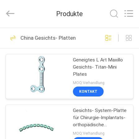
Chirurgie-
Instrument
Fournisseur.
Produkte
Copyright
©
2021
-
2022
HAUS
31
orthopedicsurgeryinstrument.com.
All
China Gesichts- Platten
Rights
Orthopädisches
Reserved.
PRODUKTE
Chirurgie-Instrument
Geneigtes L Art Maxillo
Gesichts- Titan-Mini
ÜBER
Plates
UNS
MOQ:Verhandlung
KONTAKT
51
FABRIK-
Externes Fixierungs-
Gesichts- System-Platte
AUSFLUG
für Chirurgie-Implantats-
Gerät
orthopädische
QUALITÄTSKONTROLLE
Implantate übergeben
MOQ:Verhandlung