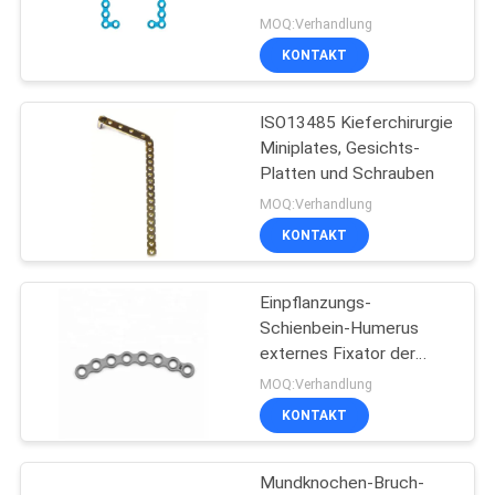
MOQ:Verhandlung
KONTAKT
12
Spinaler Instrument-
ISO13485 Kieferchirurgie
Miniplates, Gesichts-
Satz
Platten und Schrauben
MOQ:Verhandlung
KONTAKT
Einpflanzungs-
12
Schienbein-Humerus
Chirurgie-
externes Fixator der
Klassen-III
MOQ:Verhandlung
Instrumente
KONTAKT
Mundknochen-Bruch-