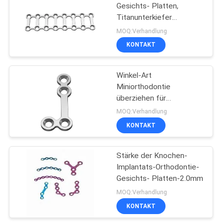
Gesichts- Platten,
Titanunterkiefer
10
externes Fixator
MOQ:Verhandlung
Sicherungsblech-
KONTAKT
System
Winkel-Art
Miniorthodontie
überziehen für
Unterkiefer-Trauma
MOQ:Verhandlung
KONTAKT
28
Stärke der Knochen-
Gesichts- Platten
Implantats-Orthodontie-
Gesichts- Platten-2.0mm
MOQ:Verhandlung
KONTAKT