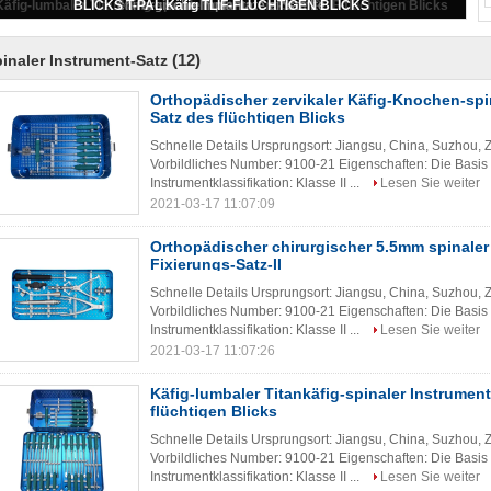
flüchtigen Blicks
(12)
inaler Instrument-Satz
Orthopädischer zervikaler Käfig-Knochen-spi
Satz des flüchtigen Blicks
Schnelle Details Ursprungsort: Jiangsu, China, Suzhou
Vorbildliches Number: 9100-21 Eigenschaften: Die Basis
Instrumentklassifikation: Klasse II ...
Lesen Sie weiter
2021-03-17 11:07:09
Orthopädischer chirurgischer 5.5mm spinaler
Fixierungs-Satz-II
Schnelle Details Ursprungsort: Jiangsu, China, Suzhou
Vorbildliches Number: 9100-21 Eigenschaften: Die Basis
Instrumentklassifikation: Klasse II ...
Lesen Sie weiter
2021-03-17 11:07:26
Käfig-lumbaler Titankäfig-spinaler Instrument
flüchtigen Blicks
Schnelle Details Ursprungsort: Jiangsu, China, Suzhou
Vorbildliches Number: 9100-21 Eigenschaften: Die Basis
Instrumentklassifikation: Klasse II ...
Lesen Sie weiter