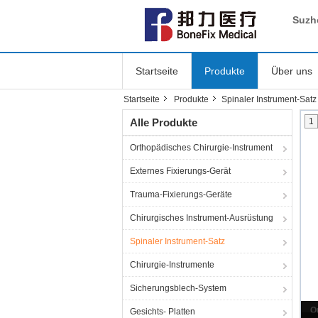
Suzh
Startseite
Produkte
Über uns
Startseite
Produkte
Spinaler Instrument-Satz
Alle Produkte
1
Orthopädisches Chirurgie-Instrument
Externes Fixierungs-Gerät
Trauma-Fixierungs-Geräte
Chirurgisches Instrument-Ausrüstung
Spinaler Instrument-Satz
Chirurgie-Instrumente
Sicherungsblech-System
Gesichts- Platten