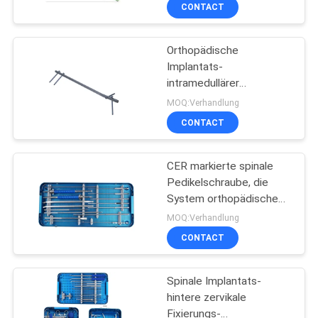
Suprapatellar
CONTACT
TRETEN
Orthopädische
SIE
Implantats-
MIT
intramedullärer
UNS
Ineinander
MOQ:Verhandlung
greifentibianagel
IN
CONTACT
VERBINDUNG
CER markierte spinale
Pedikelschraube, die
FORDERN
System orthopädische
chirurgische Implantate
SIE
MOQ:Verhandlung
einstellte
CONTACT
EIN
ZITAT
Spinale Implantats-
hintere zervikale
SITEMAP
Fixierungs-