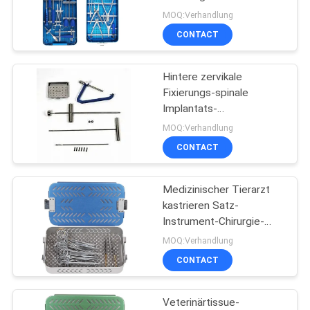
orthopädischer Chirurgie-
MOQ:Verhandlung
Instrument-Satz
CONTACT
PRIVACY
POLICY
Hintere zervikale
Fixierungs-spinale
Implantats-
orthopädisches
MOQ:Verhandlung
Chirurgie-Instrument
CONTACT
Medizinischer Tierarzt
kastrieren Satz-
Instrument-Chirurgie-
Instrumente
MOQ:Verhandlung
CONTACT
Veterinärtissue-