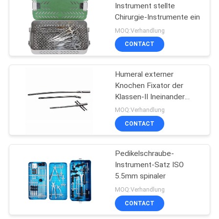
Instrument stellte
Chirurgie-Instrumente ein
MOQ:Verhandlung
CONTACT
Humeral externer
Knochen Fixator der
Klassen-II Ineinander
greifenschenkelbein
MOQ:Verhandlung
CONTACT
Pedikelschraube-
Instrument-Satz ISO
5.5mm spinaler
MOQ:Verhandlung
CONTACT