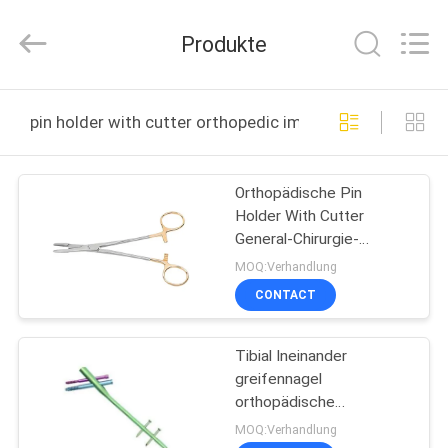
science&technology
co.,
ltd.
Produkte
All
Rights
Reserved.
Developed
HAUS
by
ECER
pin holder with cutter orthopedic implants online manu
PRODUKTE
Orthopädische Pin
Holder With Cutter
ÜBER
General-Chirurgie-
UNS
Instrumente
MOQ:Verhandlung
CONTACT
FABRIK-
Tibial Ineinander
AUSFLUG
greifennagel
orthopädische
QUALITÄTSKONTROLLE
Implantate ISO13485
MOQ:Verhandlung