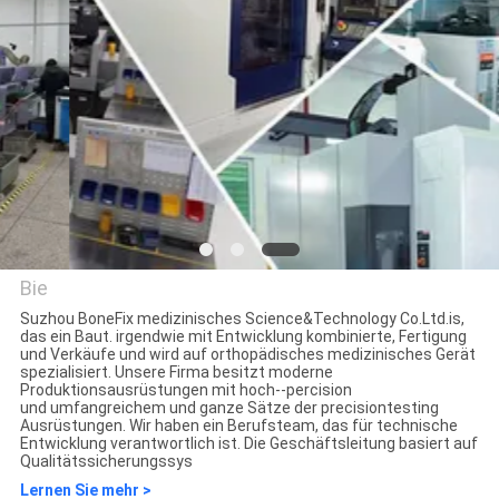
TRETEN
SIE
MIT
UNS
IN
VERBINDUNG
Bie
FORDERN
Suzhou BoneFix medizinisches Science&Technology Co.Ltd.is,
das ein Baut. irgendwie mit Entwicklung kombinierte, Fertigung
SIE
suzhou bonefix medical
und Verkäufe und wird auf orthopädisches medizinisches Gerät
spezialisiert. Unsere Firma besitzt moderne
EIN
science&technology co., ltd
Produktionsausrüstungen mit hoch--percision
und umfangreichem und ganze Sätze der precisiontesting
ZITAT
Ausrüstungen. Wir haben ein Berufsteam, das für technische
Entwicklung verantwortlich ist. Die Geschäftsleitung basiert auf
Qualitätssicherungssys
Lernen Sie mehr >