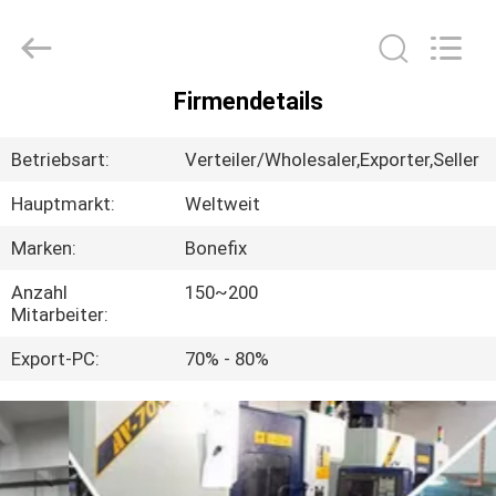
Chirurgie-
Instrument
Fournisseur.
Copyright
©
2021
-
Firmendetails
2022
HAUS
orthopedicsurgeryinstrument.com.
All
Rights
Betriebsart:
Verteiler/Wholesaler,Exporter,Seller
Reserved.
PRODUKTE
Hauptmarkt:
Weltweit
Marken:
Bonefix
ÜBER
UNS
Anzahl
150~200
Mitarbeiter:
Export-PC:
70% - 80%
FABRIK-
AUSFLUG
QUALITÄTSKONTROLLE